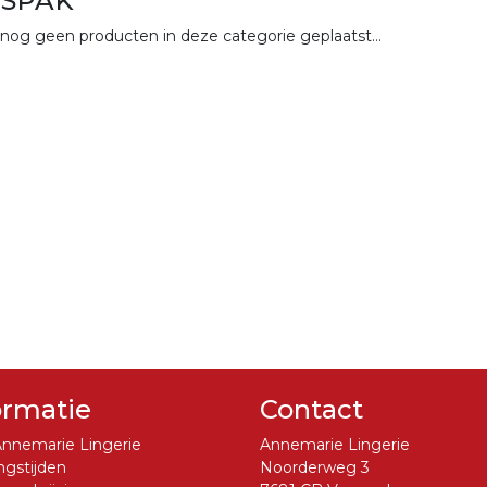
ISPAK
n nog geen producten in deze categorie geplaatst…
ormatie
Contact
nnemarie Lingerie
Annemarie Lingerie
gstijden
Noorderweg 3