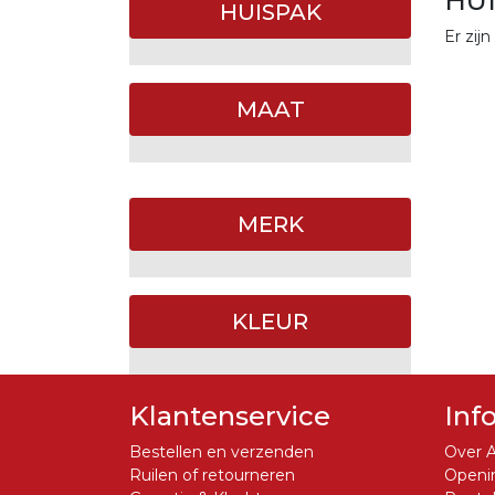
HU
HUISPAK
Er zij
MAAT
MERK
KLEUR
Klantenservice
Inf
Bestellen en verzenden
Over A
Ruilen of retourneren
Openin