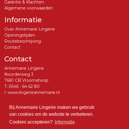
Garantie & Klachten
Algemene voorwaarden
Informatie
Over Annemarie Lingerie
Openingstijden
Routebeschrijving
Contact
Contact
Annemarie Lingerie
Noorderweg 3
7681 CB Vroomshoop
T:
0546 - 64 62 80
I:
www.lingerieannemarie.nl
E:
info@lingerieannemarie.nl
Bij Annemarie Lingerie maken we gebruik
Social Media
van cookies om de website te verbeteren.
Volg ons op Facebook
Cookies accepteren?
Informatie