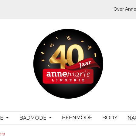
Over Anne
BEENMODE
BODY
DE
BADMODE
NA
bra