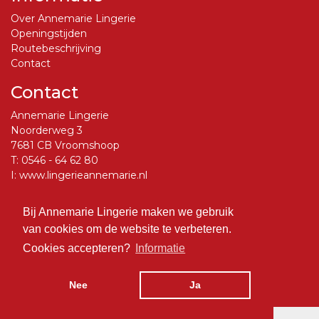
Over Annemarie Lingerie
Openingstijden
Routebeschrijving
Contact
Contact
Annemarie Lingerie
Noorderweg 3
7681 CB Vroomshoop
T:
0546 - 64 62 80
I:
www.lingerieannemarie.nl
E:
info@lingerieannemarie.nl
Bij Annemarie Lingerie maken we gebruik
Social Media
van cookies om de website te verbeteren.
Volg ons op Facebook
Cookies accepteren?
Informatie
Nee
Ja