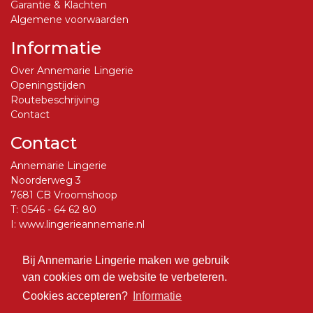
Garantie & Klachten
Algemene voorwaarden
Informatie
Over Annemarie Lingerie
Openingstijden
Routebeschrijving
Contact
Contact
Annemarie Lingerie
Noorderweg 3
7681 CB Vroomshoop
T:
0546 - 64 62 80
I:
www.lingerieannemarie.nl
E:
info@lingerieannemarie.nl
Bij Annemarie Lingerie maken we gebruik
Social Media
van cookies om de website te verbeteren.
Volg ons op Facebook
Cookies accepteren?
Informatie