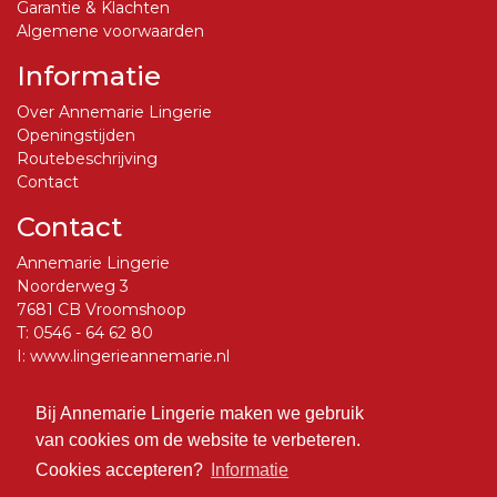
Garantie & Klachten
Algemene voorwaarden
Informatie
Over Annemarie Lingerie
Openingstijden
Routebeschrijving
Contact
Contact
Annemarie Lingerie
Noorderweg 3
7681 CB Vroomshoop
T:
0546 - 64 62 80
I:
www.lingerieannemarie.nl
E:
info@lingerieannemarie.nl
Bij Annemarie Lingerie maken we gebruik
Social Media
van cookies om de website te verbeteren.
Volg ons op Facebook
Cookies accepteren?
Informatie