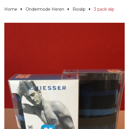
Home
Ondermode Heren
Rioslip
3 pack slip