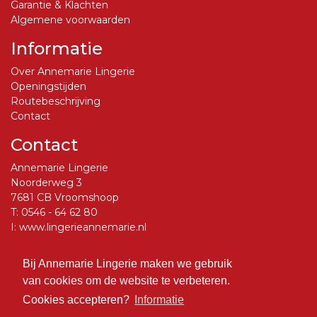
Garantie & Klachten
Algemene voorwaarden
Informatie
Over Annemarie Lingerie
Openingstijden
Routebeschrijving
Contact
Contact
Annemarie Lingerie
Noorderweg 3
7681 CB Vroomshoop
T:
0546 - 64 62 80
I:
www.lingerieannemarie.nl
E:
info@lingerieannemarie.nl
Bij Annemarie Lingerie maken we gebruik
Social Media
van cookies om de website te verbeteren.
Volg ons op Facebook
Cookies accepteren?
Informatie