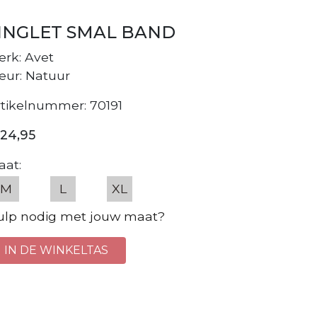
INGLET SMAL BAND
rk: Avet
eur: Natuur
rtikelnummer: 70191
 24,95
aat:
M
L
XL
ulp nodig met jouw maat?
IN DE WINKELTAS