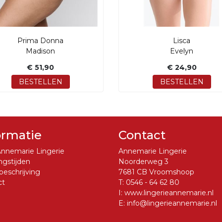
Prima Donna
Lisca
Madison
Evelyn
€ 51,90
€ 24,90
BESTELLEN
BESTELLEN
ormatie
Contact
nnemarie Lingerie
Annemarie Lingerie
gstijden
Noorderweg 3
eschrijving
7681 CB Vroomshoop
ct
T:
0546 - 64 62 80
I:
www.lingerieannemarie.nl
E:
info@lingerieannemarie.nl