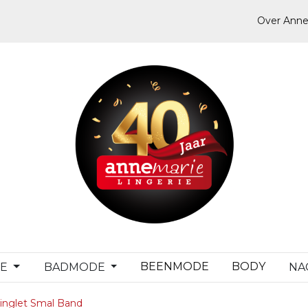
Over Anne
BEENMODE
BODY
DE
BADMODE
NA
inglet Smal Band