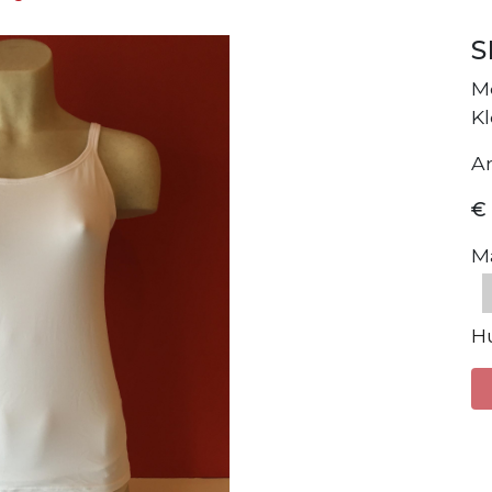
S
Me
Kl
A
€
M
H