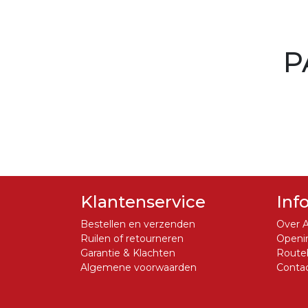
P
Klantenservice
Inf
Bestellen en verzenden
Over A
Ruilen of retourneren
Openin
Garantie & Klachten
Routeb
Algemene voorwaarden
Conta