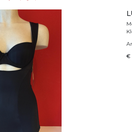
L
M
Kl
A
€