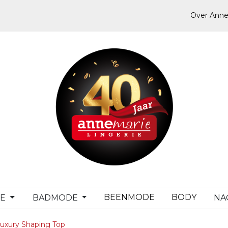
Over Anne
BEENMODE
BODY
DE
BADMODE
NA
uxury Shaping Top