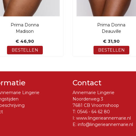
Prima Donna
Prima Donna
Madison
Deauville
€ 46,90
€ 31,90
BESTELLEN
BESTELLEN
ormatie
Contact
nnemarie Lingerie
Annemarie Lingerie
gstijden
Noorderweg 3
eschrijving
7681 CB Vroomshoop
ct
T:
0546 - 64 62 80
I:
www.lingerieannemarie.nl
E:
info@lingerieannemarie.nl