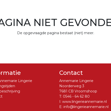
AGINA NIET GEVOND
De opgevraagde pagina bestaat (niet) meer.
ormatie
Contact
nnemarie Lingerie
Annemarie Lingerie
gstijden
Noorderweg 3
eschrijving
7681 CB Vroomshoop
ct
T:
0546 - 64 62 80
I:
www.lingerieannemarie.nl
E:
info@lingerieannemarie.nl