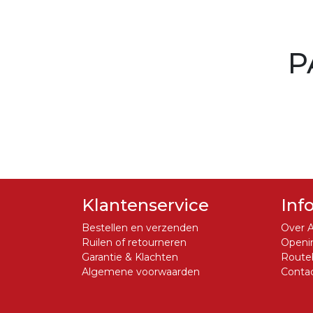
P
Klantenservice
Inf
Bestellen en verzenden
Over A
Ruilen of retourneren
Openin
Garantie & Klachten
Routeb
Algemene voorwaarden
Conta