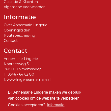
Garantie & Klachten
Algemene voorwaarden
Informatie
Over Annemarie Lingerie
Openingstijden
Routebeschrijving
Contact
Contact
Annemarie Lingerie
Noorderweg 3
7681 CB Vroomshoop
T:
0546 - 64 62 80
I:
www.lingerieannemarie.nl
E:
info@lingerieannemarie.nl
Bij Annemarie Lingerie maken we gebruik
Social Media
van cookies om de website te verbeteren.
Volg ons op Facebook
Cookies accepteren?
Informatie