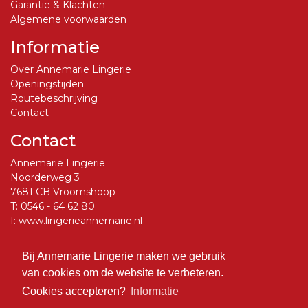
Garantie & Klachten
Algemene voorwaarden
Informatie
Over Annemarie Lingerie
Openingstijden
Routebeschrijving
Contact
Contact
Annemarie Lingerie
Noorderweg 3
7681 CB Vroomshoop
T:
0546 - 64 62 80
I:
www.lingerieannemarie.nl
E:
info@lingerieannemarie.nl
Bij Annemarie Lingerie maken we gebruik
Social Media
van cookies om de website te verbeteren.
Volg ons op Facebook
Cookies accepteren?
Informatie