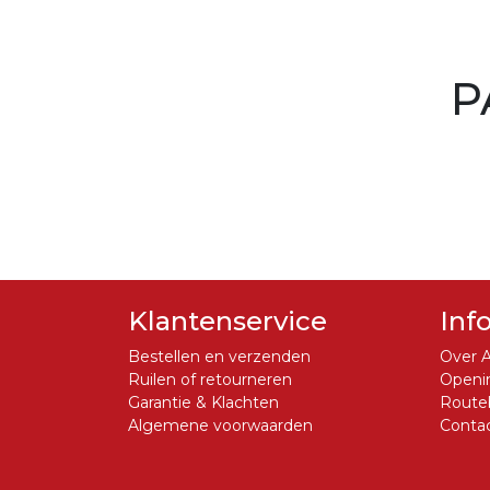
P
Klantenservice
Inf
Bestellen en verzenden
Over A
Ruilen of retourneren
Openin
Garantie & Klachten
Routeb
Algemene voorwaarden
Conta