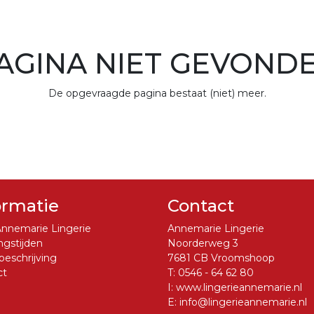
AGINA NIET GEVOND
De opgevraagde pagina bestaat (niet) meer.
ormatie
Contact
nnemarie Lingerie
Annemarie Lingerie
gstijden
Noorderweg 3
eschrijving
7681 CB Vroomshoop
ct
T:
0546 - 64 62 80
I:
www.lingerieannemarie.nl
E:
info@lingerieannemarie.nl