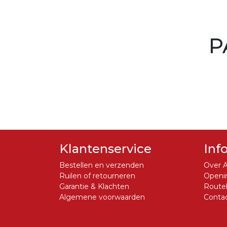
P
Klantenservice
Inf
Bestellen en verzenden
Over A
Ruilen of retourneren
Openin
Garantie & Klachten
Routeb
Algemene voorwaarden
Conta