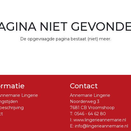
AGINA NIET GEVOND
De opgevraagde pagina bestaat (niet) meer.
ormatie
Contact
nnemarie Lingerie
Annemarie Lingerie
gstijden
Noorderweg 3
eschrijving
7681 CB Vroomshoop
ct
T:
0546 - 64 62 80
I:
www.lingerieannemarie.nl
E:
info@lingerieannemarie.nl