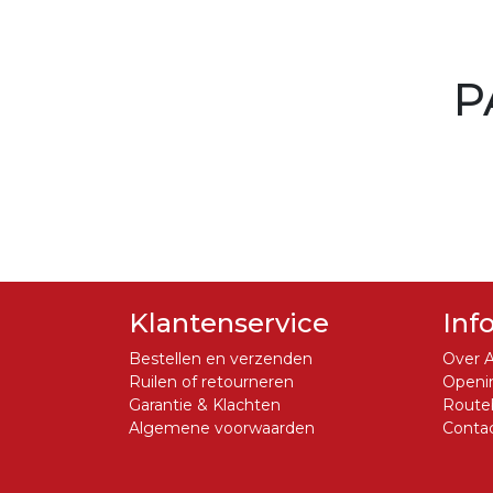
P
Klantenservice
Inf
Bestellen en verzenden
Over A
Ruilen of retourneren
Openin
Garantie & Klachten
Routeb
Algemene voorwaarden
Conta