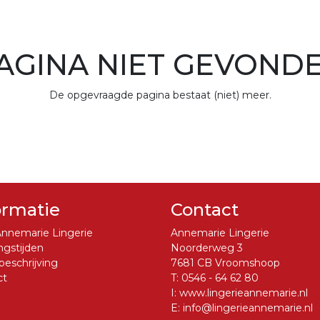
AGINA NIET GEVOND
De opgevraagde pagina bestaat (niet) meer.
ormatie
Contact
nnemarie Lingerie
Annemarie Lingerie
gstijden
Noorderweg 3
eschrijving
7681 CB Vroomshoop
ct
T:
0546 - 64 62 80
I:
www.lingerieannemarie.nl
E:
info@lingerieannemarie.nl