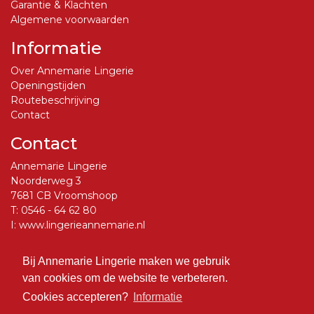
Garantie & Klachten
Algemene voorwaarden
Informatie
Over Annemarie Lingerie
Openingstijden
Routebeschrijving
Contact
Contact
Annemarie Lingerie
Noorderweg 3
7681 CB Vroomshoop
T:
0546 - 64 62 80
I:
www.lingerieannemarie.nl
E:
info@lingerieannemarie.nl
Bij Annemarie Lingerie maken we gebruik
Social Media
van cookies om de website te verbeteren.
Volg ons op Facebook
Cookies accepteren?
Informatie