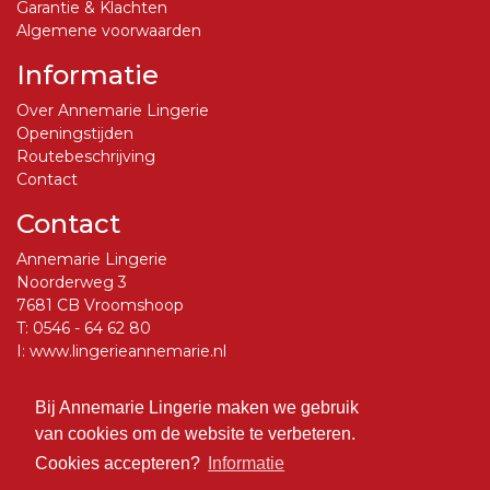
Garantie & Klachten
Algemene voorwaarden
Informatie
Over Annemarie Lingerie
Openingstijden
Routebeschrijving
Contact
Contact
Annemarie Lingerie
Noorderweg 3
7681 CB Vroomshoop
T:
0546 - 64 62 80
I:
www.lingerieannemarie.nl
E:
info@lingerieannemarie.nl
Bij Annemarie Lingerie maken we gebruik
Social Media
van cookies om de website te verbeteren.
Volg ons op Facebook
Cookies accepteren?
Informatie