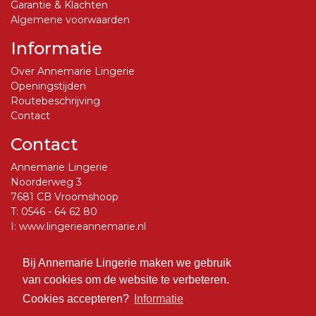
Garantie & Klachten
Algemene voorwaarden
Informatie
Over Annemarie Lingerie
Openingstijden
Routebeschrijving
Contact
Contact
Annemarie Lingerie
Noorderweg 3
7681 CB Vroomshoop
T:
0546 - 64 62 80
I:
www.lingerieannemarie.nl
E:
info@lingerieannemarie.nl
Bij Annemarie Lingerie maken we gebruik
Social Media
van cookies om de website te verbeteren.
Volg ons op Facebook
Cookies accepteren?
Informatie