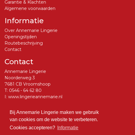
Garantie & Klachten
Algemene voorwaarden
Informatie
Over Annemarie Lingerie
Openingstijden
Routebeschrijving
Contact
Contact
Annemarie Lingerie
Noorderweg 3
7681 CB Vroomshoop
T:
0546 - 64 62 80
I:
www.lingerieannemarie.nl
E:
info@lingerieannemarie.nl
Bij Annemarie Lingerie maken we gebruik
Social Media
van cookies om de website te verbeteren.
Volg ons op Facebook
Cookies accepteren?
Informatie