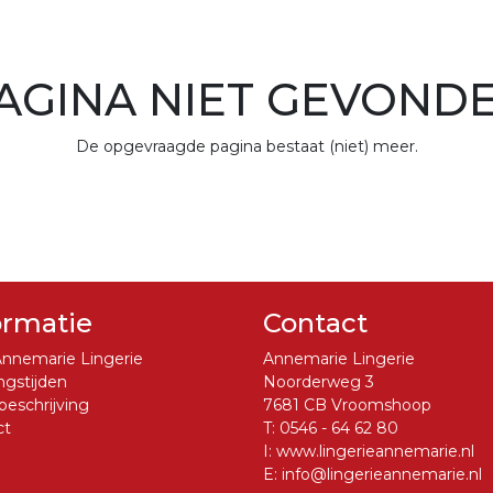
AGINA NIET GEVOND
De opgevraagde pagina bestaat (niet) meer.
ormatie
Contact
nnemarie Lingerie
Annemarie Lingerie
gstijden
Noorderweg 3
eschrijving
7681 CB Vroomshoop
ct
T:
0546 - 64 62 80
I:
www.lingerieannemarie.nl
E:
info@lingerieannemarie.nl