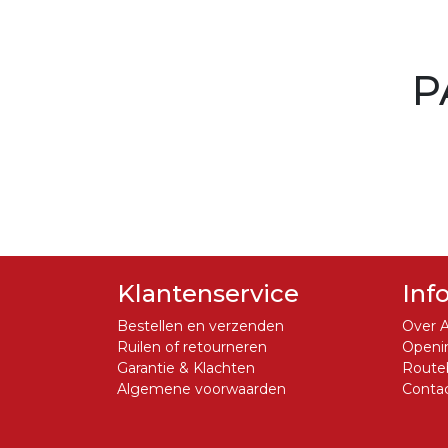
P
Klantenservice
Inf
Bestellen en verzenden
Over A
Ruilen of retourneren
Openin
Garantie & Klachten
Routeb
Algemene voorwaarden
Conta