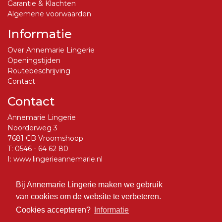
Garantie & Klachten
Algemene voorwaarden
Informatie
Over Annemarie Lingerie
Openingstijden
Routebeschrijving
Contact
Contact
Annemarie Lingerie
Noorderweg 3
7681 CB Vroomshoop
T:
0546 - 64 62 80
I:
www.lingerieannemarie.nl
E:
info@lingerieannemarie.nl
Bij Annemarie Lingerie maken we gebruik
Social Media
van cookies om de website te verbeteren.
Volg ons op Facebook
Cookies accepteren?
Informatie