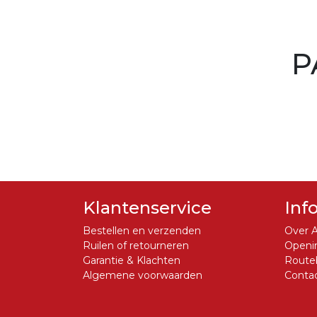
P
Klantenservice
Inf
Bestellen en verzenden
Over A
Ruilen of retourneren
Openin
Garantie & Klachten
Routeb
Algemene voorwaarden
Conta