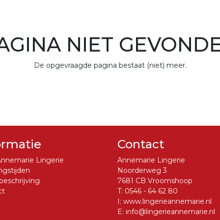
AGINA NIET GEVOND
De opgevraagde pagina bestaat (niet) meer.
ormatie
Contact
nnemarie Lingerie
Annemarie Lingerie
gstijden
Noorderweg 3
eschrijving
7681 CB Vroomshoop
ct
T:
0546 - 64 62 80
I:
www.lingerieannemarie.nl
E:
info@lingerieannemarie.nl