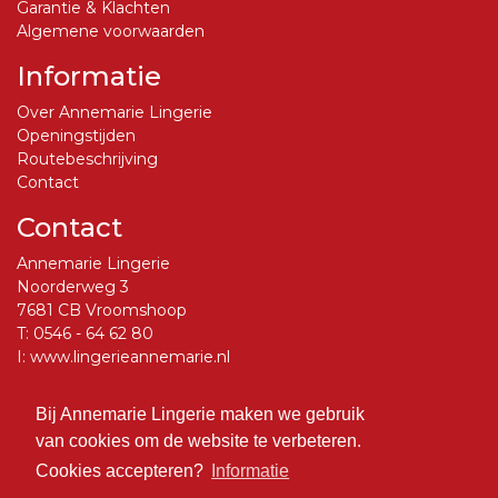
Garantie & Klachten
Algemene voorwaarden
Informatie
Over Annemarie Lingerie
Openingstijden
Routebeschrijving
Contact
Contact
Annemarie Lingerie
Noorderweg 3
7681 CB Vroomshoop
T:
0546 - 64 62 80
I:
www.lingerieannemarie.nl
E:
info@lingerieannemarie.nl
Bij Annemarie Lingerie maken we gebruik
Social Media
van cookies om de website te verbeteren.
Volg ons op Facebook
Cookies accepteren?
Informatie