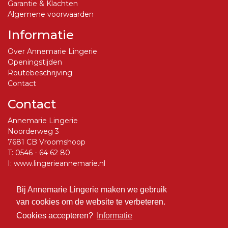
Garantie & Klachten
Algemene voorwaarden
Informatie
Over Annemarie Lingerie
Openingstijden
Routebeschrijving
Contact
Contact
Annemarie Lingerie
Noorderweg 3
7681 CB Vroomshoop
T:
0546 - 64 62 80
I:
www.lingerieannemarie.nl
E:
info@lingerieannemarie.nl
Bij Annemarie Lingerie maken we gebruik
Social Media
van cookies om de website te verbeteren.
Volg ons op Facebook
Cookies accepteren?
Informatie