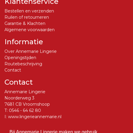
Klantenservice
Bestellen en verzenden
Ruilen of retourneren
Garantie & Klachten
Algemene voorwaarden
Informatie
Over Annemarie Lingerie
Openingstijden
Routebeschrijving
Contact
Contact
Annemarie Lingerie
Noorderweg 3
7681 CB Vroomshoop
T:
0546 - 64 62 80
I:
www.lingerieannemarie.nl
E:
info@lingerieannemarie.nl
Bij Annemarie Lingerie maken we gebruik