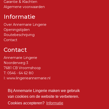
Garantie & Klachten
Algemene voorwaarden
Informatie
Over Annemarie Lingerie
Openingstijden
Routebeschrijving
Contact
Contact
Annemarie Lingerie
Noorderweg 3
7681 CB Vroomshoop
T:
0546 - 64 62 80
I:
www.lingerieannemarie.nl
E:
info@lingerieannemarie.nl
Bij Annemarie Lingerie maken we gebruik
Social Media
van cookies om de website te verbeteren.
Volg ons op Facebook
Cookies accepteren?
Informatie