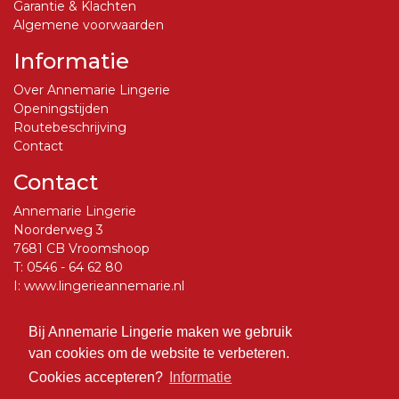
Garantie & Klachten
Algemene voorwaarden
Informatie
Over Annemarie Lingerie
Openingstijden
Routebeschrijving
Contact
Contact
Annemarie Lingerie
Noorderweg 3
7681 CB Vroomshoop
T:
0546 - 64 62 80
I:
www.lingerieannemarie.nl
E:
info@lingerieannemarie.nl
Bij Annemarie Lingerie maken we gebruik
Social Media
van cookies om de website te verbeteren.
Volg ons op Facebook
Cookies accepteren?
Informatie