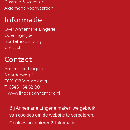
Garantie & Klachten
Algemene voorwaarden
Informatie
Over Annemarie Lingerie
Openingstijden
Routebeschrijving
Contact
Contact
Annemarie Lingerie
Noorderweg 3
7681 CB Vroomshoop
T:
0546 - 64 62 80
I:
www.lingerieannemarie.nl
E:
info@lingerieannemarie.nl
Bij Annemarie Lingerie maken we gebruik
Social Media
van cookies om de website te verbeteren.
Volg ons op Facebook
Cookies accepteren?
Informatie