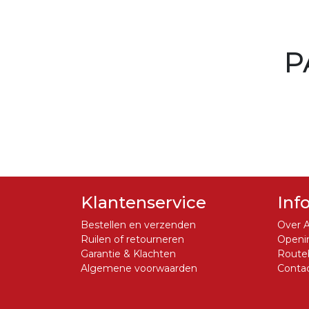
P
Klantenservice
Inf
Bestellen en verzenden
Over A
Ruilen of retourneren
Openin
Garantie & Klachten
Routeb
Algemene voorwaarden
Conta