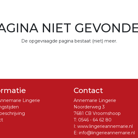
AGINA NIET GEVOND
De opgevraagde pagina bestaat (niet) meer.
ormatie
Contact
nnemarie Lingerie
Annemarie Lingerie
gstijden
Noorderweg 3
eschrijving
7681 CB Vroomshoop
ct
T:
0546 - 64 62 80
I:
www.lingerieannemarie.nl
E:
info@lingerieannemarie.nl