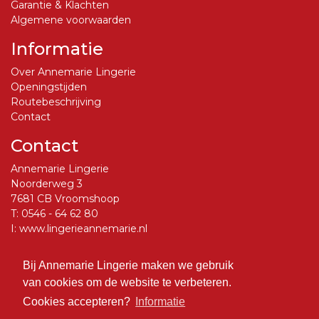
Garantie & Klachten
Algemene voorwaarden
Informatie
Over Annemarie Lingerie
Openingstijden
Routebeschrijving
Contact
Contact
Annemarie Lingerie
Noorderweg 3
7681 CB Vroomshoop
T:
0546 - 64 62 80
I:
www.lingerieannemarie.nl
E:
info@lingerieannemarie.nl
Bij Annemarie Lingerie maken we gebruik
Social Media
van cookies om de website te verbeteren.
Volg ons op Facebook
Cookies accepteren?
Informatie