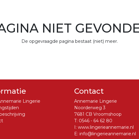
AGINA NIET GEVOND
De opgevraagde pagina bestaat (niet) meer.
ormatie
Contact
nnemarie Lingerie
Annemarie Lingerie
gstijden
Noorderweg 3
eschrijving
7681 CB Vroomshoop
ct
T:
0546 - 64 62 80
I:
www.lingerieannemarie.nl
E:
info@lingerieannemarie.nl