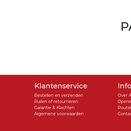
P
Klantenservice
Inf
Bestellen en verzenden
Over A
Ruilen of retourneren
Openin
Garantie & Klachten
Routeb
Algemene voorwaarden
Conta