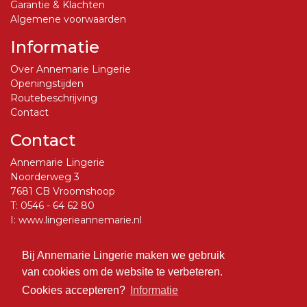
Garantie & Klachten
Algemene voorwaarden
Informatie
Over Annemarie Lingerie
Openingstijden
Routebeschrijving
Contact
Contact
Annemarie Lingerie
Noorderweg 3
7681 CB Vroomshoop
T:
0546 - 64 62 80
I:
www.lingerieannemarie.nl
E:
info@lingerieannemarie.nl
Bij Annemarie Lingerie maken we gebruik
Social Media
van cookies om de website te verbeteren.
Volg ons op Facebook
Cookies accepteren?
Informatie