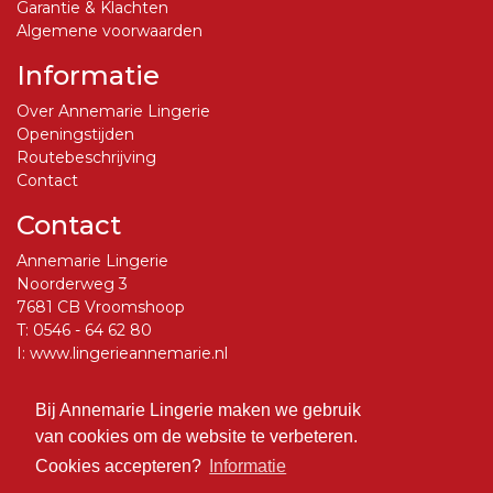
Garantie & Klachten
Algemene voorwaarden
Informatie
Over Annemarie Lingerie
Openingstijden
Routebeschrijving
Contact
Contact
Annemarie Lingerie
Noorderweg 3
7681 CB Vroomshoop
T:
0546 - 64 62 80
I:
www.lingerieannemarie.nl
E:
info@lingerieannemarie.nl
Bij Annemarie Lingerie maken we gebruik
Social Media
van cookies om de website te verbeteren.
Volg ons op Facebook
Cookies accepteren?
Informatie