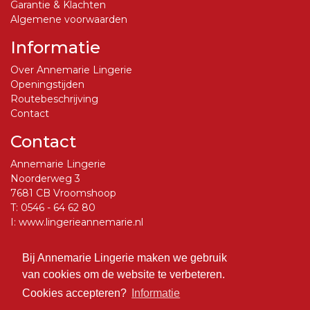
Garantie & Klachten
Algemene voorwaarden
Informatie
Over Annemarie Lingerie
Openingstijden
Routebeschrijving
Contact
Contact
Annemarie Lingerie
Noorderweg 3
7681 CB Vroomshoop
T:
0546 - 64 62 80
I:
www.lingerieannemarie.nl
E:
info@lingerieannemarie.nl
Bij Annemarie Lingerie maken we gebruik
Social Media
van cookies om de website te verbeteren.
Volg ons op Facebook
Cookies accepteren?
Informatie