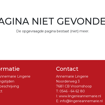
AGINA NIET GEVOND
De opgevraagde pagina bestaat (niet) meer.
ormatie
Contact
nnemarie Lingerie
Annemarie Lingerie
gstijden
Noorderweg 3
eschrijving
7681 CB Vroomshoop
ct
T:
0546 - 64 62 80
I:
www.lingerieannemarie.nl
E:
info@lingerieannemarie.nl