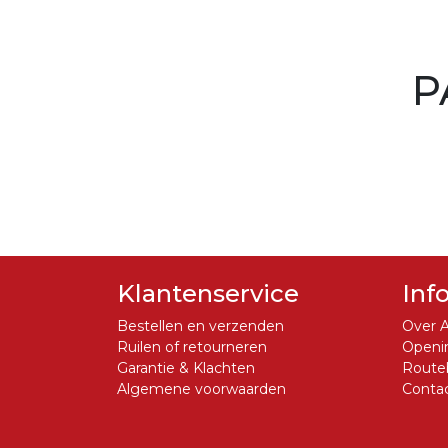
P
Klantenservice
Inf
Bestellen en verzenden
Over A
Ruilen of retourneren
Openin
Garantie & Klachten
Routeb
Algemene voorwaarden
Conta