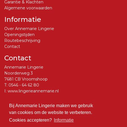
Garantie & Klachten
Algemene voorwaarden
Informatie
Over Annemarie Lingerie
Openingstijden
Routebeschrijving
Contact
Contact
Annemarie Lingerie
Noorderweg 3
7681 CB Vroomshoop
T:
0546 - 64 62 80
I:
www.lingerieannemarie.nl
E:
info@lingerieannemarie.nl
Bij Annemarie Lingerie maken we gebruik
Social Media
van cookies om de website te verbeteren.
Volg ons op Facebook
Cookies accepteren?
Informatie