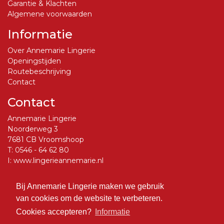
Garantie & Klachten
Algemene voorwaarden
Informatie
Over Annemarie Lingerie
Openingstijden
Routebeschrijving
Contact
Contact
Annemarie Lingerie
Noorderweg 3
7681 CB Vroomshoop
T:
0546 - 64 62 80
I:
www.lingerieannemarie.nl
E:
info@lingerieannemarie.nl
Bij Annemarie Lingerie maken we gebruik
Social Media
van cookies om de website te verbeteren.
Volg ons op Facebook
Cookies accepteren?
Informatie