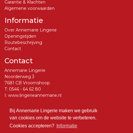
Garantie & Klachten
Algemene voorwaarden
Informatie
Over Annemarie Lingerie
Openingstijden
Routebeschrijving
Contact
Contact
Annemarie Lingerie
Noorderweg 3
7681 CB Vroomshoop
T:
0546 - 64 62 80
I:
www.lingerieannemarie.nl
E:
info@lingerieannemarie.nl
Bij Annemarie Lingerie maken we gebruik
Social Media
van cookies om de website te verbeteren.
Volg ons op Facebook
Cookies accepteren?
Informatie