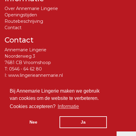
Over Annemarie Lingerie
Openingstijden
Routebeschrijving
Contact
Contact
Annemarie Lingerie
Noorderweg 3
7681 CB Vroomshoop
T:
0546 - 64 62 80
I:
www.lingerieannemarie.nl
E:
info@lingerieannemarie.nl
Bij Annemarie Lingerie maken we gebruik
Social Media
van cookies om de website te verbeteren.
Volg ons op Facebook
Cookies accepteren?
Informatie
Nee
Ja