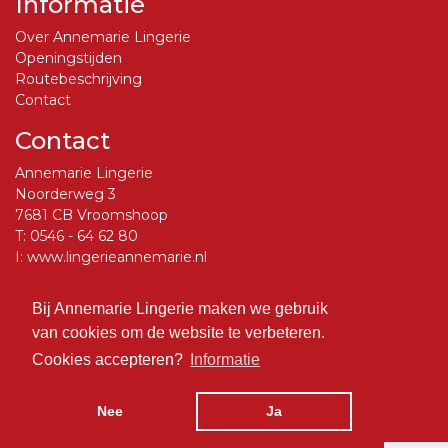
Informatie
Over Annemarie Lingerie
Openingstijden
Routebeschrijving
Contact
Contact
Annemarie Lingerie
Noorderweg 3
7681 CB Vroomshoop
T:
0546 - 64 62 80
I:
www.lingerieannemarie.nl
E:
info@lingerieannemarie.nl
Bij Annemarie Lingerie maken we gebruik
Social Media
van cookies om de website te verbeteren.
Volg ons op Facebook
Cookies accepteren?
Informatie
Nee
Ja