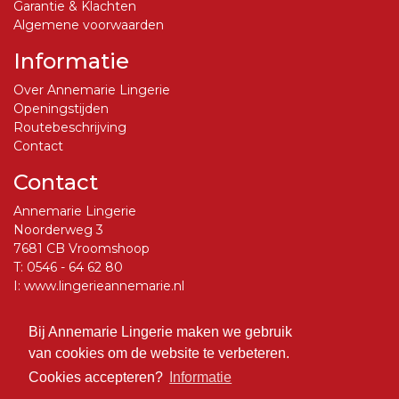
Garantie & Klachten
Algemene voorwaarden
Informatie
Over Annemarie Lingerie
Openingstijden
Routebeschrijving
Contact
Contact
Annemarie Lingerie
Noorderweg 3
7681 CB Vroomshoop
T:
0546 - 64 62 80
I:
www.lingerieannemarie.nl
E:
info@lingerieannemarie.nl
Bij Annemarie Lingerie maken we gebruik
Social Media
van cookies om de website te verbeteren.
Volg ons op Facebook
Cookies accepteren?
Informatie