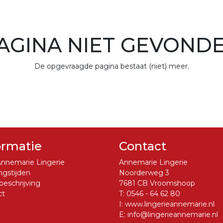
AGINA NIET GEVOND
De opgevraagde pagina bestaat (niet) meer.
ormatie
Contact
nnemarie Lingerie
Annemarie Lingerie
gstijden
Noorderweg 3
eschrijving
7681 CB Vroomshoop
ct
T:
0546 - 64 62 80
I:
www.lingerieannemarie.nl
E:
info@lingerieannemarie.nl