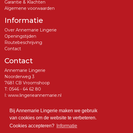
Garantie & Klachten
Algemene voorwaarden
Informatie
Over Annemarie Lingerie
Openingstijden
Routebeschrijving
Contact
Contact
Annemarie Lingerie
Noorderweg 3
7681 CB Vroomshoop
T:
0546 - 64 62 80
I:
www.lingerieannemarie.nl
E:
info@lingerieannemarie.nl
Bij Annemarie Lingerie maken we gebruik
Social Media
van cookies om de website te verbeteren.
Volg ons op Facebook
Cookies accepteren?
Informatie