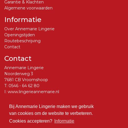
Garantie & Klachten
Algemene voorwaarden
Informatie
Over Annemarie Lingerie
Openingstijden
Routebeschrijving
Contact
Contact
Annemarie Lingerie
Noorderweg 3
7681 CB Vroomshoop
T:
0546 - 64 62 80
I:
www.lingerieannemarie.nl
E:
info@lingerieannemarie.nl
Bij Annemarie Lingerie maken we gebruik
Social Media
van cookies om de website te verbeteren.
Volg ons op Facebook
Cookies accepteren?
Informatie