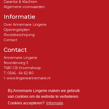
Garantie & Klachten
Algemene voorwaarden
Informatie
Over Annemarie Lingerie
Openingstijden
Routebeschrijving
Contact
Contact
Annemarie Lingerie
Noorderweg 3
7681 CB Vroomshoop
T:
0546 - 64 62 80
I:
www.lingerieannemarie.nl
E:
info@lingerieannemarie.nl
Bij Annemarie Lingerie maken we gebruik
Social Media
van cookies om de website te verbeteren.
Volg ons op Facebook
Cookies accepteren?
Informatie